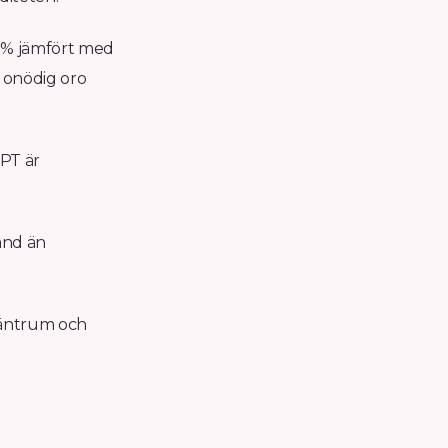
99% jämfört med
l onödig oro
IPT är
tånd än
 väntrum och