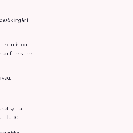
besök ingår i
m erbjuds, om
sjämförelse, se
rväg.
e sällsynta
vecka 10