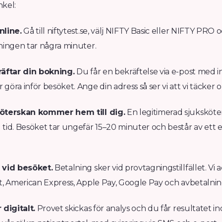
nkel:
nline.
Gå till niftytest.se, välj NIFTY Basic eller NIFTY PRO 
ningen tar några minuter.
räftar din bokning.
Du får en bekräftelse via e-post med 
göra inför besöket. Ange din adress så ser vi att vi täcker 
köterskan kommer hem till dig.
En legitimerad sjuksköt
tid. Besöket tar ungefär 15–20 minuter och består av ett 
 vid besöket.
Betalning sker vid provtagningstillfället. Vi 
t, American Express, Apple Pay, Google Pay och avbetalning
 digitalt.
Provet skickas för analys och du får resultatet i