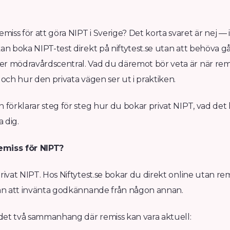
iss för att göra NIPT i Sverige? Det korta svaret är nej —
kan boka NIPT-test direkt på niftytest.se utan att behöva gå
er mödravårdscentral. Vad du däremot bör veta är när remi
, och hur den privata vägen ser ut i praktiken.
n förklarar steg för steg hur du bokar privat NIPT, vad det
 dig.
emiss för NIPT?
privat NIPT. Hos Niftytest.se bokar du direkt online utan rem
utan att invänta godkännande från någon annan.
det två sammanhang där remiss kan vara aktuell: