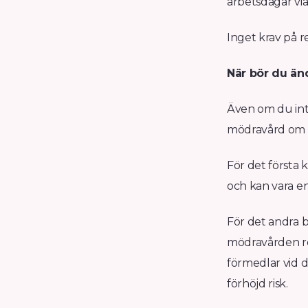
arbetsdagar via
Inget krav på r
När bör du än
Även om du inte
mödravård om at
För det första 
och kan vara e
För det andra b
mödravården re
förmedlar vid d
förhöjd risk.