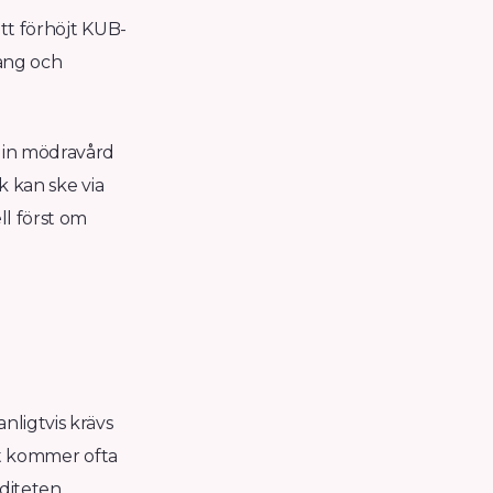
ett förhöjt KUB-
gång och
 din mödravård
k kan ske via
ll först om
nligtvis krävs
ret kommer ofta
iditeten.