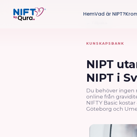
Hem
Vad är NIPT?
Kro
← Tillbaka
KUNSKAPSBANK
NIPT uta
NIPT i S
Du behöver ingen re
online från gravid
NIFTY Basic kostar
Göteborg och Umeå.