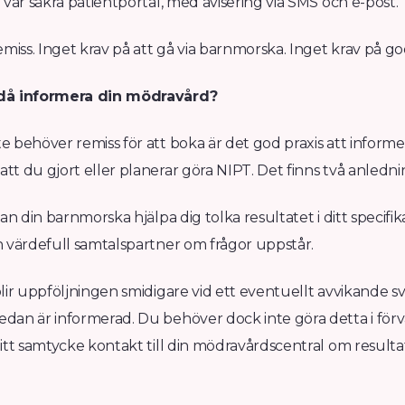
 vår säkra patientportal, med avisering via SMS och e-post.
emiss. Inget krav på att gå via barnmorska. Inget krav på 
då informera din mödravård?
 behöver remiss för att boka är det god praxis att informe
t du gjort eller planerar göra NIPT. Det finns två anledni
kan din barnmorska hjälpa dig tolka resultatet i ditt spec
n värdefull samtalspartner om frågor uppstår.
lir uppföljningen smidigare vid ett eventuellt avvikande s
dan är informerad. Du behöver dock inte göra detta i förv
itt samtycke kontakt till din mödravårdscentral om resultat