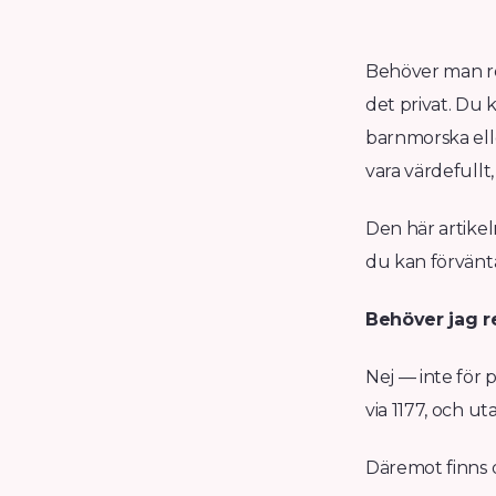
Behöver man rem
det privat. Du 
barnmorska ell
vara värdefullt
Den här artikel
du kan förvänta
Behöver jag r
Nej — inte för 
via 1177, och 
Däremot finns 