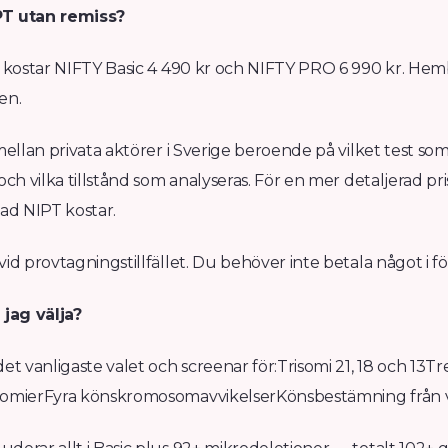
PT utan remiss?
e kostar NIFTY Basic 4 490 kr och NIFTY PRO 6 990 kr. Hem
en.
 mellan privata aktörer i Sverige beroende på vilket test so
och vilka tillstånd som analyseras. För en mer detaljerad pri
vad NIPT kostar.
vid provtagningstillfället. Du behöver inte betala något i fö
 jag välja?
et vanligaste valet och screenar för:Trisomi 21, 18 och 13Tr
somierFyra könskromosomavvikelserKönsbestämning från 