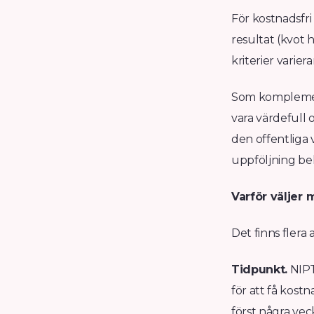
För kostnadsfri
resultat (kvot 
kriterier varier
Som komplement
vara värdefull o
den offentliga 
uppföljning be
Varför väljer 
Det finns flera
Tidpunkt.
NIPT
för att få kost
först några veck