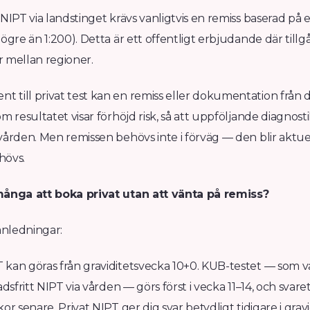
 NIPT via landstinget krävs vanligtvis en remiss baserad på 
högre än 1:200). Detta är ett offentligt erbjudande där till
ar mellan regioner.
 till privat test kan en remiss eller dokumentation från
m resultatet visar förhöjd risk, så att uppföljande diagnosti
vården. Men remissen behövs inte i förväg — den blir aktue
hövs.
många att boka privat utan att vänta på remiss?
 anledningar:
 kan göras från graviditetsvecka 10+0. KUB-testet — som va
nadsfritt NIPT via vården — görs först i vecka 11–14, och sva
or senare. Privat NIPT ger dig svar betydligt tidigare i grav