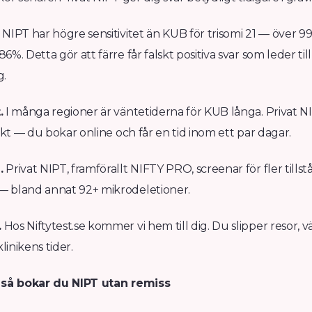
NIPT har högre sensitivitet än KUB för trisomi 21 — över 
%. Detta gör att färre får falskt positiva svar som leder til
g.
.
I många regioner är väntetiderna för KUB långa. Privat N
rekt — du bokar online och får en tid inom ett par dagar.
.
Privat NIPT, framförallt NIFTY PRO, screenar för fler tills
 bland annat 92+ mikrodeletioner.
.
Hos Niftytest.se kommer vi hem till dig. Du slipper resor,
klinikens tider.
 så bokar du NIPT utan remiss