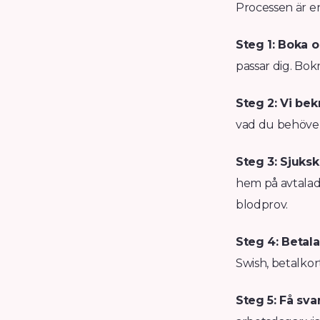
Processen är e
Steg 1: Boka o
passar dig. Bok
Steg 2: Vi bek
vad du behöver 
Steg 3: Sjuks
hem på avtalad 
blodprov.
Steg 4: Betala
Swish, betalkor
Steg 5: Få svar