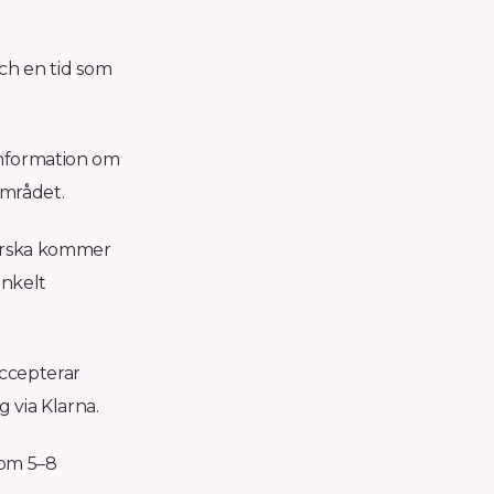
och en tid som
information om
området.
erska kommer
enkelt
accepterar
 via Klarna.
nom 5–8