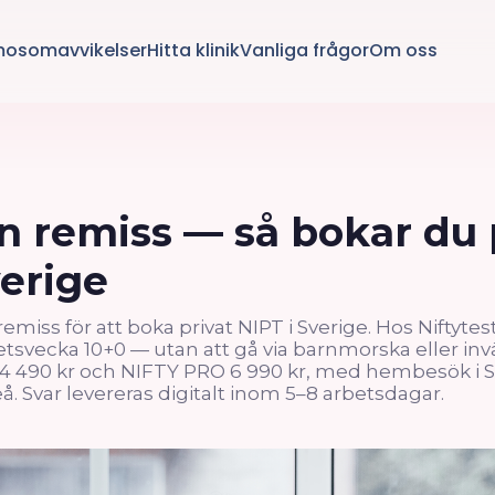
mosomavvikelser
Hitta klinik
Vanliga frågor
Om oss
n remiss — så bokar du 
verige
miss för att boka privat NIPT i Sverige. Hos Niftytes
itetsvecka 10+0 — utan att gå via barnmorska eller i
 4 490 kr och NIFTY PRO 6 990 kr, med hembesök i 
 Svar levereras digitalt inom 5–8 arbetsdagar.