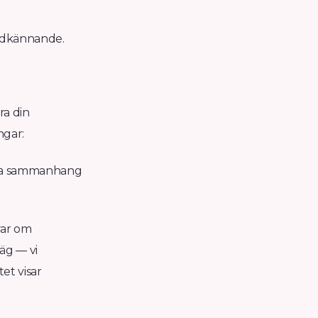
godkännande.
ra din
ngar:
ifika sammanhang
var om
äg — vi
et visar