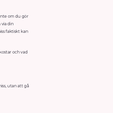
 inte om du gör
 via din
ss faktiskt kan
 kostar och vad
iss, utan att gå