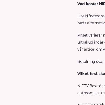
Vad kostar NI
Hos Niftytest.s
båda alternativ
Priset varierar
ultraljud ingår 
vår artikel om 
Betalning sker 
Vilket test ska
NIFTY Basic är d
autosomala tri