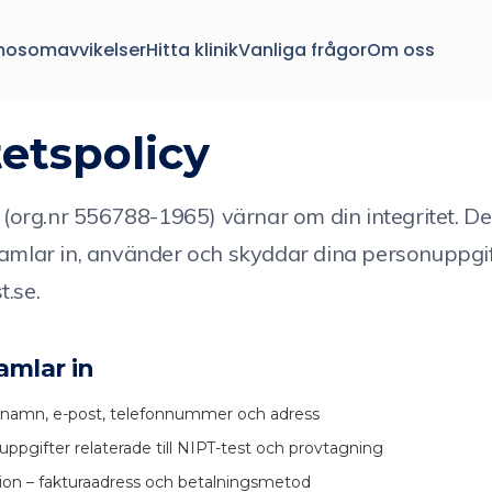
mosomavvikelser
Hitta klinik
Vanliga frågor
Om oss
tetspolicy
org.nr 556788-1965) värnar om din integritet. De
samlar in, använder och skyddar dina personuppgif
t.se.
amlar in
 namn, e-post, telefonnummer och adress
uppgifter relaterade till NIPT-test och provtagning
ion – fakturaadress och betalningsmetod