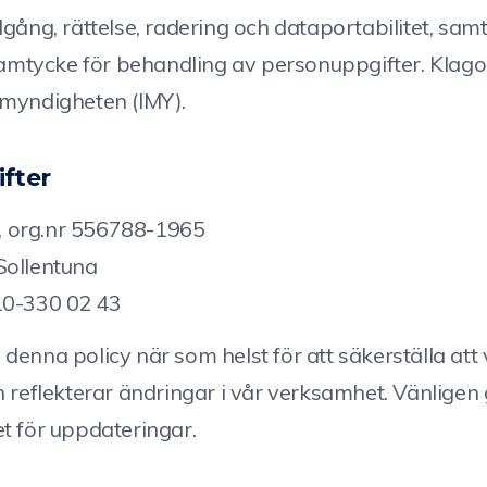
lgång, rättelse, radering och dataportabilitet, sam
 samtycke för behandling av personuppgifter. Klago
smyndigheten (IMY).
fter
 org.nr 556788-1965
Sollentuna
10-330 02 43
enna policy när som helst för att säkerställa att v
h reflekterar ändringar i vår verksamhet. Vänlige
t för uppdateringar.