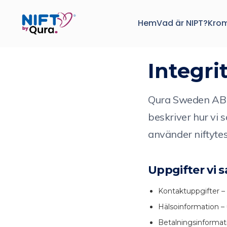
Hem
Vad är NIPT?
Kro
Integri
Qura Sweden AB (
beskriver hur vi 
använder niftytes
Uppgifter vi s
Kontaktuppgifter –
Hälsoinformation – 
Betalningsinformat