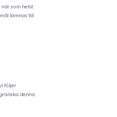
t när som helst
mål lämnas till
i följer
n granska denna