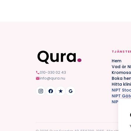
TJÄNSTE
Hem
Vad är N
010-330 02 43
Kromoso
info@qura.nu
Boka he
Hitta klin
NIPT Sto
NIPT Gö
NIPT Um