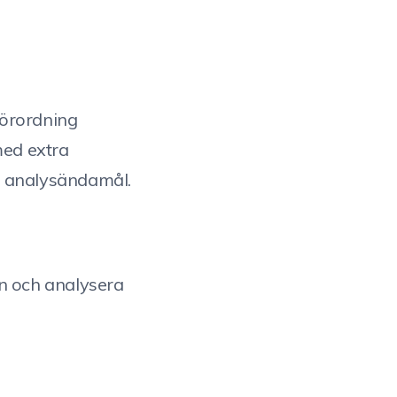
förordning
med extra
r analysändamål.
en och analysera