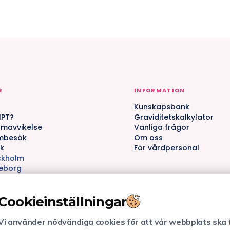
R
INFORMATION
Kunskapsbank
IPT?
Graviditetskalkylator
mavvikelse
Vanliga frågor
mbesök
Om oss
ik
För vårdpersonal
ckholm
teborg
eå
Cookieinställningar
Vi använder nödvändiga cookies för att vår webbplats ska 