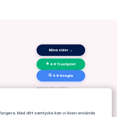
Mina sidor →
4.8 Trustpilot
4.9 Google
Analyser utförs vid BGI:s
ISO 15189-ackrediterade laboratorium
fungera. Med ditt samtycke kan vi även använda