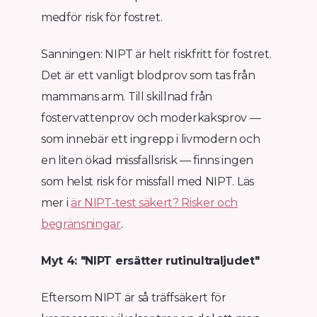
medför risk för fostret.
Sanningen: NIPT är helt riskfritt för fostret.
Det är ett vanligt blodprov som tas från
mammans arm. Till skillnad från
fostervattenprov och moderkaksprov —
som innebär ett ingrepp i livmodern och
en liten ökad missfallsrisk — finns ingen
som helst risk för missfall med NIPT. Läs
mer i
är NIPT-test säkert? Risker och
begränsningar
.
Myt 4: "NIPT ersätter rutinultraljudet"
Eftersom NIPT är så träffsäkert för