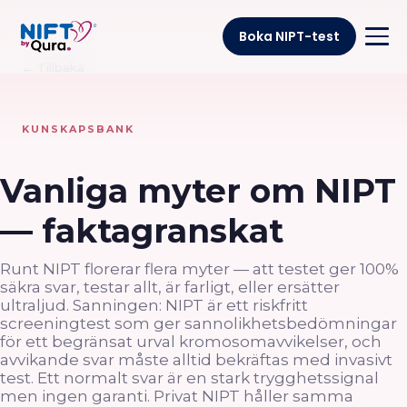
Boka NIPT-test
← Tillbaka
KUNSKAPSBANK
Vanliga myter om NIPT
— faktagranskat
Runt NIPT florerar flera myter — att testet ger 100%
säkra svar, testar allt, är farligt, eller ersätter
ultraljud. Sanningen: NIPT är ett riskfritt
screeningtest som ger sannolikhetsbedömningar
för ett begränsat urval kromosomavvikelser, och
avvikande svar måste alltid bekräftas med invasivt
test. Ett normalt svar är en stark trygghetssignal
men ingen garanti. Privat NIPT håller samma