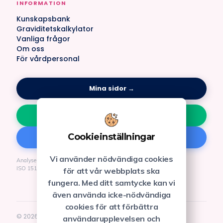
INFORMATION
Kunskapsbank
Graviditetskalkylator
Vanliga frågor
Om oss
För vårdpersonal
Mina sidor →
4.8 Trustpilot
Cookieinställningar
4.9 Google
Vi använder nödvändiga cookies
Analyser utförs vid BGI:s
ISO 15189-ackrediterade laboratorium
för att vår webbplats ska
fungera. Med ditt samtycke kan vi
även använda icke-nödvändiga
cookies för att förbättra
©
2026
Qura Sweden AB, 556788-1965. Alla rättigheter
användarupplevelsen och